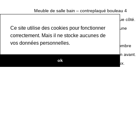
Meuble de salle bain – contreplaqué bouleau 4
tiroirs au centre 2 portes battantes de chaque côté.
Ce site utilise des cookies pour fonctionner
Quincaillerie Blum et movento / tip on pour une
correctement. Mais il ne stocke aucunes de
ouverture par pression. Le CP bouleau est
vos données personnelles.
facilement reconnaissable par son grand nombre
de plis sur le chant qui est en général mis en avant.
ok
Son veinage quoique marqué reste très doux.