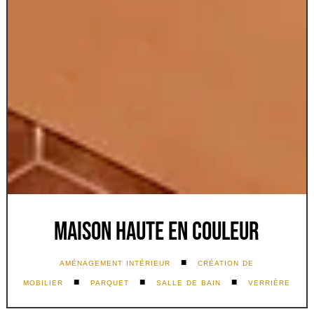
Maison haute en couleur
aménagement intérieur
■
création de
mobilier
■
parquet
■
salle de bain
■
verrière